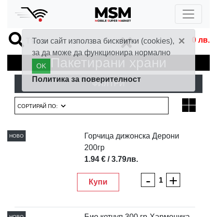
×
0
лв.
Този сайт използва бисквитки (cookies),
за да може да функционира нормално
Пакетирани храни
OK
Политика за поверителност
ФИЛТРИ
СОРТИРАЙ ПО:
Горчица дижонска Дерони
НОВО
200гр
1.94 € / 3.79лв.
-
+
Купи
Био кетчуп 300 гр-Хармоника
НОВО