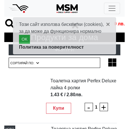
×
0
лв.
Този сайт използва бисквитки (cookies),
за да може да функционира нормално
Продукти за дома
OK
Политика за поверителност
ФИЛТРИ
СОРТИРАЙ ПО:
Тоалетна хартия Perfex Deluxe
лайка 4 ролки
1.43 € / 2.80лв.
-
+
Купи
Тоалетна хартия Perfex Deluxe
НОВО