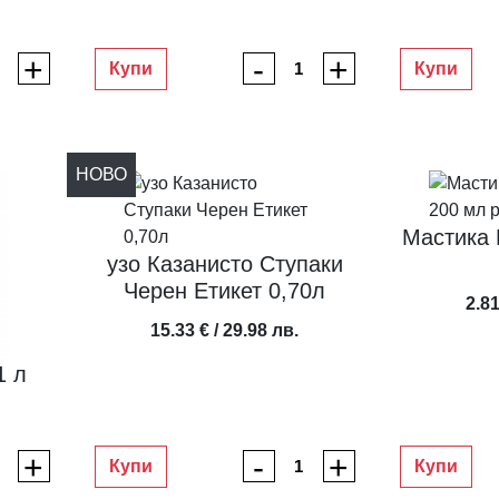
+
-
+
Купи
Купи
НОВО
Мастика
узо Казанисто Ступаки
Черен Етикет 0,70л
2.81
15.33 € / 29.98 лв.
1 л
+
-
+
Купи
Купи