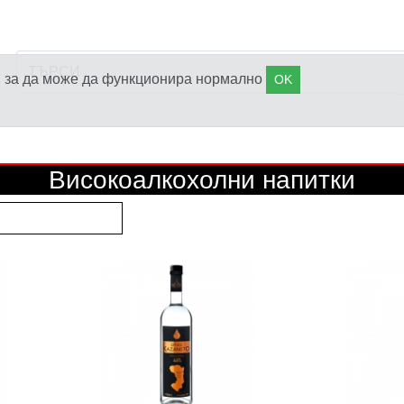
s), за да може да функционира нормално
OK
Високоалкохолни напитки