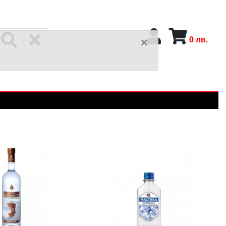
0
лв.
×