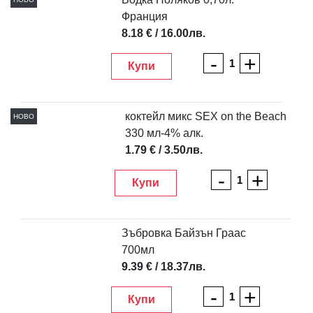
Франция
8.18 € / 16.00лв.
-
+
Купи
коктейл микс SEX on the Beach
НОВО
330 мл-4% алк.
1.79 € / 3.50лв.
-
+
Купи
Зъбровка Байзън Граас
700мл
9.39 € / 18.37лв.
-
+
Купи