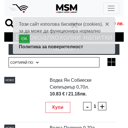
×
0
лв.
Този сайт използва бисквитки (cookies),
за да може да функционира нормално
Високоалкохолни напитки
OK
Политика за поверителност
ФИЛТРИ
СОРТИРАЙ ПО:
Водка Ян Собиески
НОВО
Сюпиъриър 0,70л.
10.83 € / 21.18лв.
-
+
Купи
Водка Поляков 0,70л.
НОВО