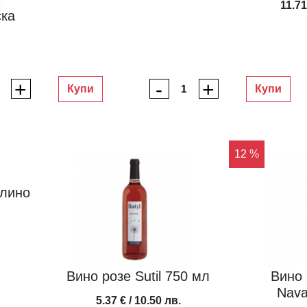
11.71
ска
+
-
+
Купи
Купи
12 %
рлино
Вино розе Sutil 750 мл
Вино 
Nava
5.37 € / 10.50 лв.