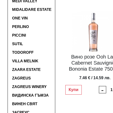
MEDI VALLEY
MIDALIDARE ESTATE
ONE VIN
PERLINO
PICCINI
SUTIL
TODOROFF
Вино розе Ooh La
VILLA MELNIK
Cabernet Sauvign
Bononia Estate 75
ZAARA ESTATE
7.46 € / 14.59 лв.
ZAGREUS
ZAGREUS WINERY
-
Купи
ВИДИНСКА ГЪМЗА
ВИНЕН СВЯТ
ЗАГРЕУС