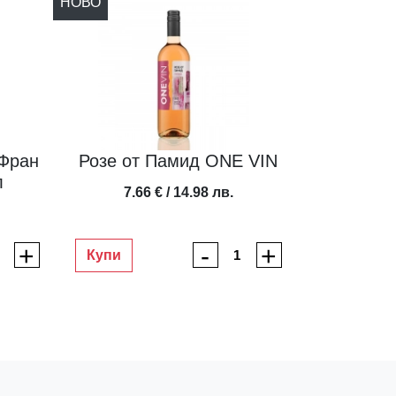
НОВО
 Фран
Розе от Памид ONE VIN
л
7.66 € / 14.98 лв.
+
-
+
Купи