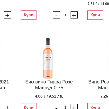
7.51 € / 14.6
+
-
+
Купи
Купи
2021
Био вино Тиара Розе
Вино Розе 
 мл
Мавруд 0.75
Made
4.86 € / 9.51 лв.
7.26 
+
-
+
Купи
Купи