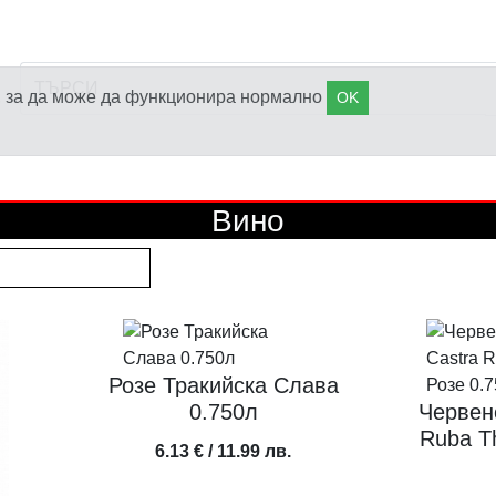
s), за да може да функционира нормално
OK
Вино
Розе Тракийска Слава
0.750л
Червено в
Ruba Th
6.13 € / 11.99 лв.