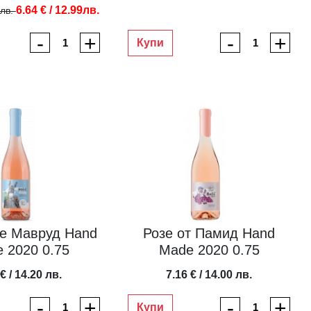
6.64 € / 12.99лв.
9лв.
-
+
-
+
Купи
Мавруд Hand
Розе от Памид Hand
 2020 0.75
Made 2020 0.75
€ / 14.20 лв.
7.16 € / 14.00 лв.
-
+
-
+
Купи