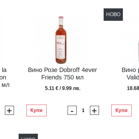
НОВО
 la
Вино Розе Dobroff 4ever
Вино 
ion
Friends 750 мл
Vali
0 мл
5.11 € / 9.99 лв.
18.68
+
-
+
Купи
Купи