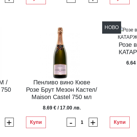
НОВО
Розе 
6.64 
M /
Пенливо вино Кюве
 750
Розе Брут Мезон Кастел/
Maison Castel 750 мл
8.69 € / 17.00 лв.
+
-
+
Купи
Купи