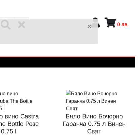
0
лв.
×
ино Castra
Бяло Вино Бочорно
e Bottle Розе
Гаранча 0.75 л Винен
0.75 l
Свят