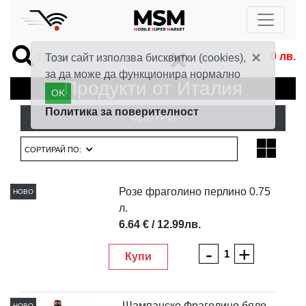
×
0
лв.
Този сайт използва бисквитки (cookies),
за да може да функционира нормално
Продукти от Италия
OK
Политика за поверителност
ФИЛТРИ
СОРТИРАЙ ПО:
Розе фраголино перлино 0.75
НОВО
л.
6.64 € / 12.99лв.
-
+
Купи
Шампанско Фраголино бяло
НОВО