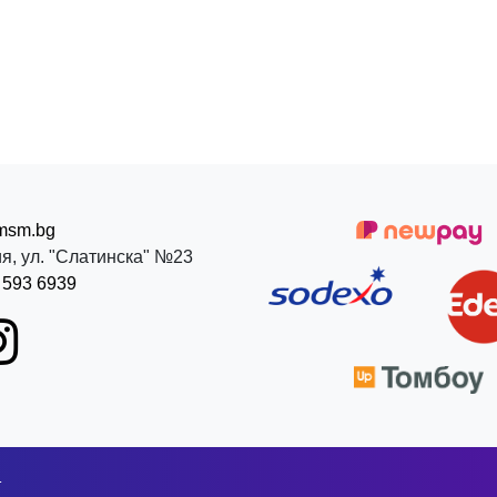
msm.bg
я, ул. "Слатинска" №23
 593 6939
Б