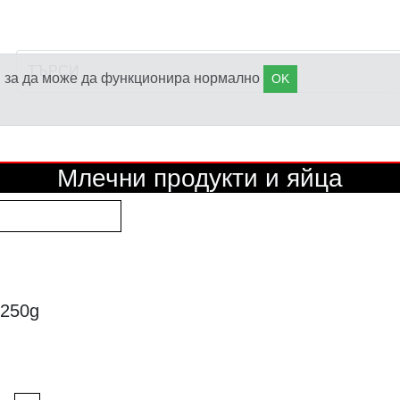
s), за да може да функционира нормално
OK
Млечни продукти и яйца
250g